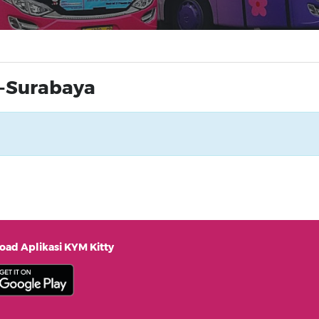
a-Surabaya
ad Aplikasi KYM Kitty