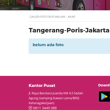
GALERI FOTO BUS MALAM - AKAP
Tangerang-Poris-Jakart
belum ada foto
Downlo
Kantor Pusat
Jl. Raya Bandara Juanda KM 4.5 Sedati
Agung (samping Kawan Lama/BPJS
Ketenagakerjaan)
0811 3449 088