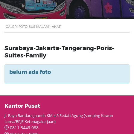
GALERI FOTO BUS MALAM - AKAP
Surabaya-Jakarta-Tangerang-Poris-
Suites-Family
belum ada foto
Kantor Pusat
Jl. Raya Bandara Juanda KM 4.5 Sedati Agung (samping Kawan
Lama/BPJS Ketenagakerjaan)
0811 3449 088