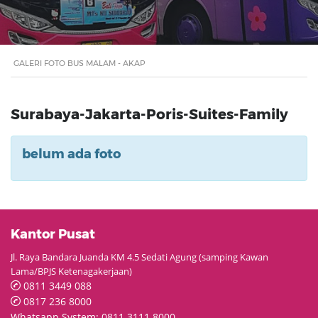
GALERI FOTO BUS MALAM - AKAP
Surabaya-Jakarta-Poris-Suites-Family
belum ada foto
Kantor Pusat
Jl. Raya Bandara Juanda KM 4.5 Sedati Agung (samping Kawan
Lama/BPJS Ketenagakerjaan)
0811 3449 088
0817 236 8000
Whatsapp System: 0811 3111 8000