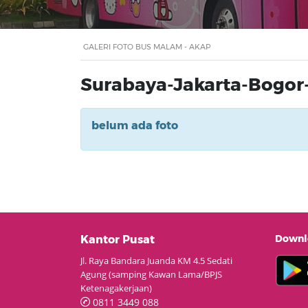
GALERI FOTO BUS MALAM - AKAP
Surabaya-Jakarta-Bogor
belum ada foto
Downlo
Kantor Pusat
Jl. Raya Bandara Juanda KM 4.5 Sedati
Agung (samping Kawan Lama/BPJS
Ketenagakerjaan)
0811 3449 088