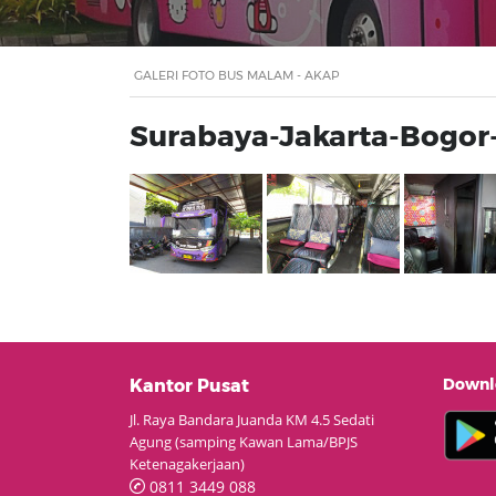
GALERI FOTO BUS MALAM - AKAP
Surabaya-Jakarta-Bogor
Downlo
Kantor Pusat
Jl. Raya Bandara Juanda KM 4.5 Sedati
Agung (samping Kawan Lama/BPJS
Ketenagakerjaan)
0811 3449 088