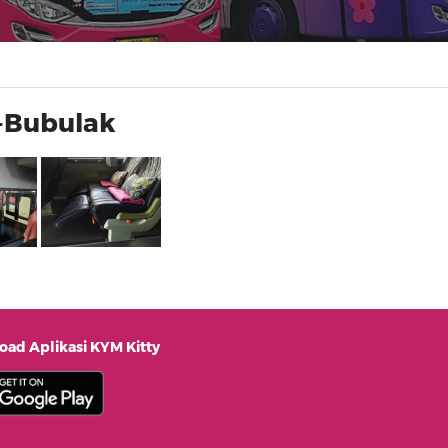
-Bubulak
ad Aplikasi KYM Kitty